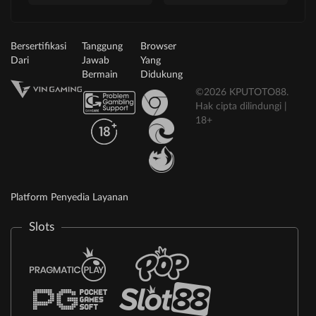
Bersertifikasi
Tanggung
Browser
Dari
Jawab
Yang
Bermain
Didukung
©2026 KPUTOTO88.
Hak cipta dilindungi |
18+
Platform Penyedia Layanan
Slots