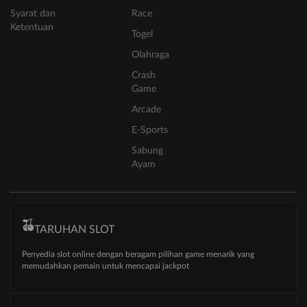
Syarat dan
Race
Ketentuan
Togel
Olahraga
Crash
Game
Arcade
E-Sports
Sabung
Ayam
TARUHAN SLOT
Penyedia slot online dengan beragam pilihan game menarik yang
memudahkan pemain untuk mencapai jackpot