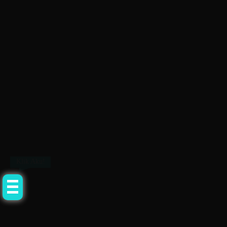
Klik Aku!