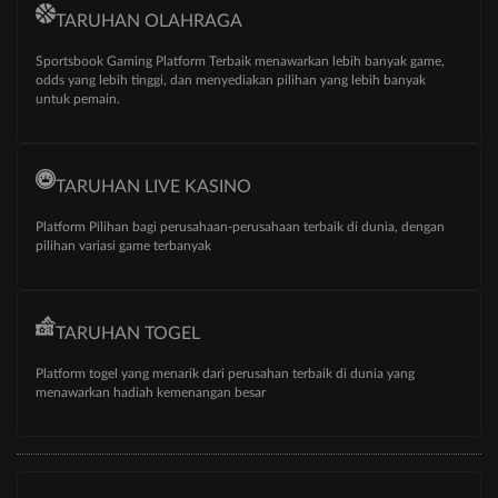
TARUHAN OLAHRAGA
Sportsbook Gaming Platform Terbaik menawarkan lebih banyak game,
odds yang lebih tinggi, dan menyediakan pilihan yang lebih banyak
untuk pemain.
TARUHAN LIVE KASINO
Platform Pilihan bagi perusahaan-perusahaan terbaik di dunia, dengan
pilihan variasi game terbanyak
TARUHAN TOGEL
Platform togel yang menarik dari perusahan terbaik di dunia yang
menawarkan hadiah kemenangan besar