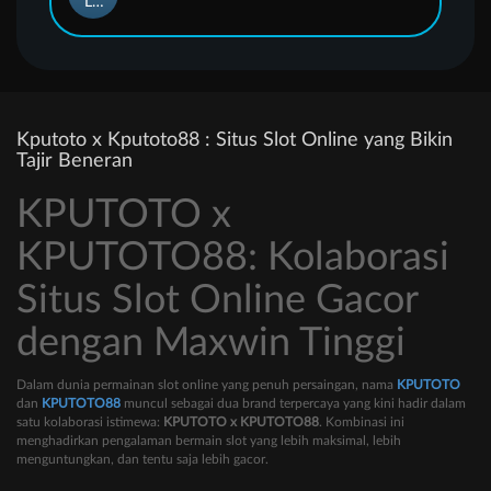
LOTTO MADNESS
Kputoto x Kputoto88 : Situs Slot Online yang Bikin
Tajir Beneran
KPUTOTO x
KPUTOTO88: Kolaborasi
Situs Slot Online Gacor
dengan Maxwin Tinggi
Dalam dunia permainan slot online yang penuh persaingan, nama
KPUTOTO
dan
KPUTOTO88
muncul sebagai dua brand terpercaya yang kini hadir dalam
satu kolaborasi istimewa:
KPUTOTO x KPUTOTO88
. Kombinasi ini
menghadirkan pengalaman bermain slot yang lebih maksimal, lebih
menguntungkan, dan tentu saja lebih gacor.