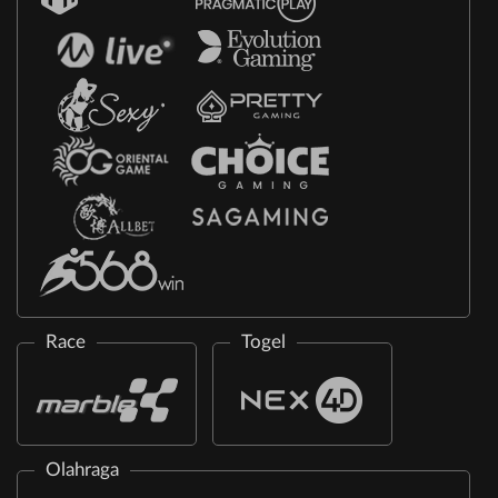
Race
Togel
Olahraga