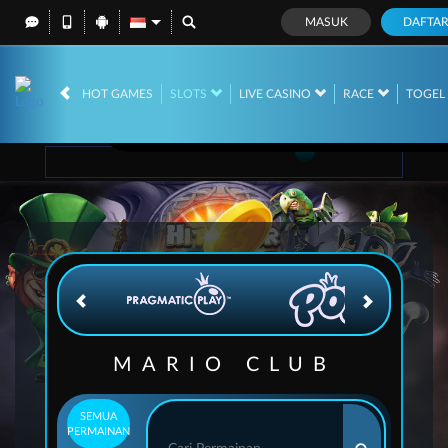
MASUK
DAFTA
IDR
12,670,785,
HOT GAMES
SLOTS
LIVE CASINO
RACE
TOGE
MARIO CLUB
SEMUA
PERMAINAN