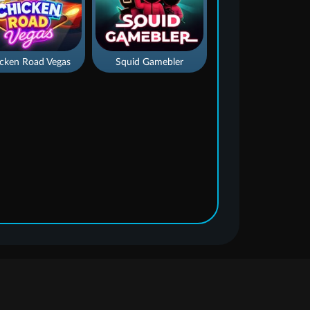
cken Road Vegas
Squid Gamebler