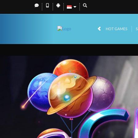
HOT GAMES