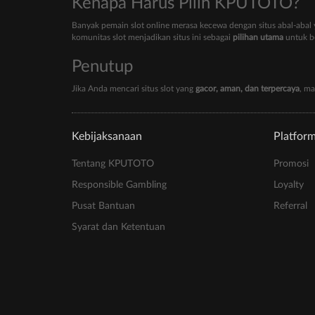
Kenapa Harus Pilih KPUTOTO?
Banyak pemain slot online merasa kecewa dengan situs abal-
komunitas slot menjadikan situs ini sebagai
pilihan utama
untuk be
Penutup
Jika Anda mencari situs slot yang
gacor, aman, dan terpercaya
, m
Kebijaksanaan
Platfor
Tentang KPUTOTO
Promosi
Responsible Gambling
Loyalty
Pusat Bantuan
Referral
Syarat dan Ketentuan