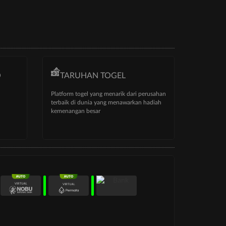
O
TARUHAN TOGEL
Platform togel yang menarik dari perusahan
terbaik di dunia yang menawarkan hadiah
kemenangan besar