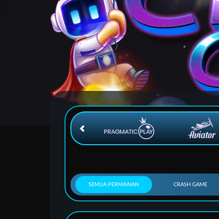
SEMUA PERMAINAN
CRASH GAME