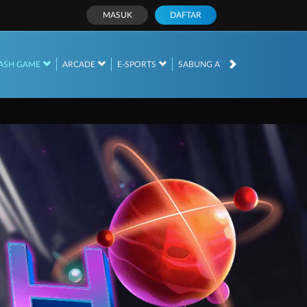
MASUK
DAFTAR
PROMOSI
ASH GAME
ARCADE
E-SPORTS
SABUNG AYAM