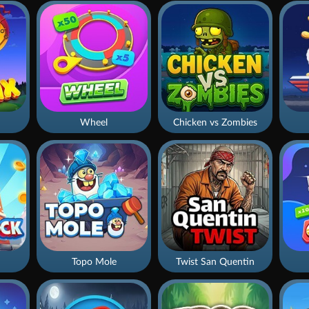
Wheel
Chicken vs Zombies
Topo Mole
Twist San Quentin