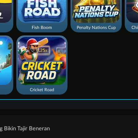
Fish Boom
Penalty Nations Cup
Chi
Cricket Road
g Bikin Tajir Beneran